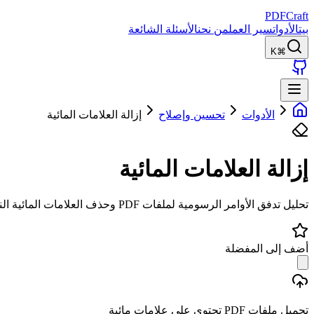
PDFCraft
بيت
الأدوات
سير العمل
من نحن
الأسئلة الشائعة
⌘K
الأدوات
تحسين وإصلاح
إزالة العلامات المائية
إزالة العلامات المائية
تحليل تدفق الأوامر الرسومية لملفات PDF وحذف العلامات المائية النصية والصورية (XObjects) دون إفساد المحتوى.
أضف إلى المفضلة
تحميل ملفات PDF تحتوي على علامات مائية