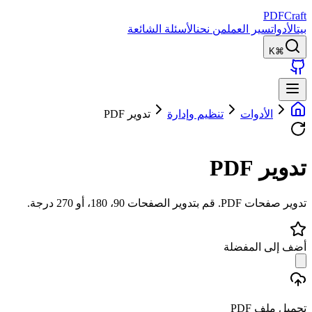
PDFCraft
بيت
الأدوات
سير العمل
من نحن
الأسئلة الشائعة
⌘K
الأدوات
تنظيم وإدارة
تدوير PDF
تدوير PDF
تدوير صفحات PDF. قم بتدوير الصفحات 90، 180، أو 270 درجة.
أضف إلى المفضلة
تحميل ملف PDF