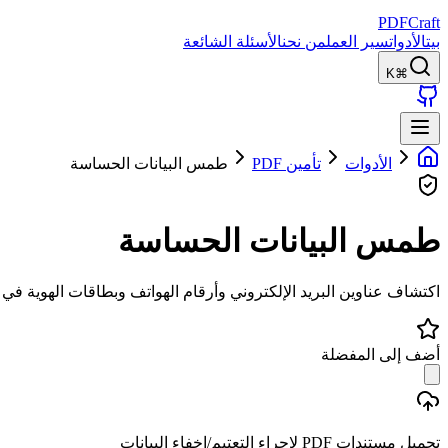
PDFCraft
بيت
الأدوات
سير العمل
من نحن
الأسئلة الشائعة
⌘K
الأدوات
تأمين PDF
طمس البيانات الحساسة
طمس البيانات الحساسة
اكتشاف عناوين البريد الإلكتروني وأرقام الهواتف وبطاقات الهو PDF وتغطيتها باللون الأسود وحذف النص نهائيًا.
أضف إلى المفضلة
تحميل مستندات PDF لإجراء التعتيم/إخفاء البيانات