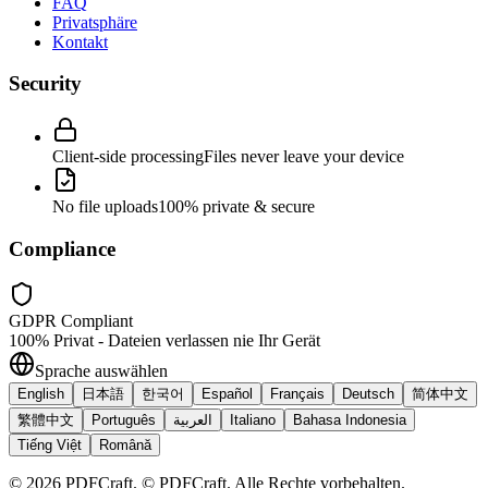
FAQ
Privatsphäre
Kontakt
Security
Client-side processing
Files never leave your device
No file uploads
100% private & secure
Compliance
GDPR Compliant
100% Privat - Dateien verlassen nie Ihr Gerät
Sprache auswählen
English
日本語
한국어
Español
Français
Deutsch
简体中文
繁體中文
Português
العربية
Italiano
Bahasa Indonesia
Tiếng Việt
Română
©
2026
PDFCraft
.
© PDFCraft. Alle Rechte vorbehalten.