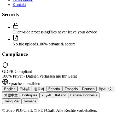
Kontakt
Security
Client-side processing
Files never leave your device
No file uploads
100% private & secure
Compliance
GDPR Compliant
100% Privat - Dateien verlassen nie Ihr Gerät
Sprache auswählen
English
日本語
한국어
Español
Français
Deutsch
简体中文
繁體中文
Português
العربية
Italiano
Bahasa Indonesia
Tiếng Việt
Română
©
2026
PDFCraft
.
© PDFCraft. Alle Rechte vorbehalten.