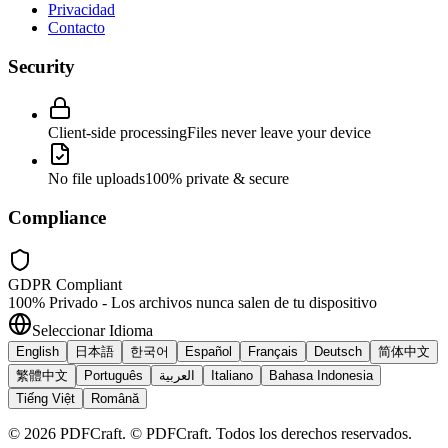
Privacidad
Contacto
Security
Client-side processing
Files never leave your device
No file uploads
100% private & secure
Compliance
GDPR Compliant
100% Privado - Los archivos nunca salen de tu dispositivo
Seleccionar Idioma
English
日本語
한국어
Español
Français
Deutsch
简体中文
繁體中文
Português
العربية
Italiano
Bahasa Indonesia
Tiếng Việt
Română
©
2026
PDFCraft
.
© PDFCraft. Todos los derechos reservados.