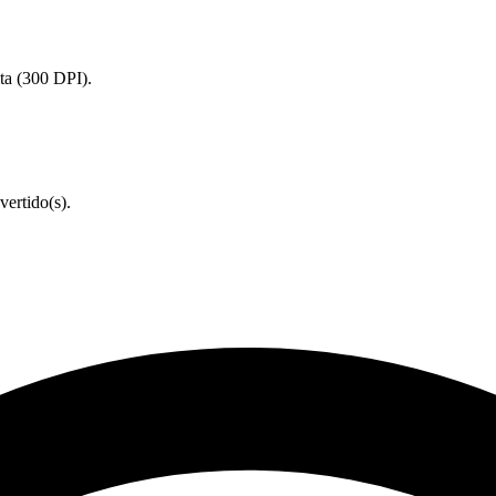
lta (300 DPI).
ertido(s).