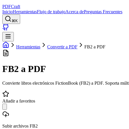
PDFCraft
Inicio
Herramientas
Flujo de trabajo
Acerca de
Preguntas Frecuentes
⌘K
Herramientas
Convertir a PDF
FB2 a PDF
FB2 a PDF
Convierte libros electrónicos FictionBook (FB2) a PDF. Soporta múlti
Añadir a favoritos
Subir archivos FB2