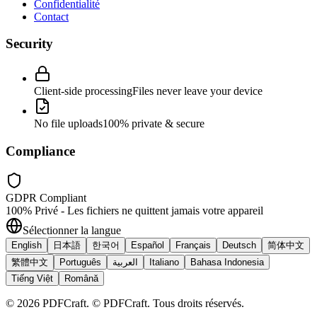
Confidentialité
Contact
Security
Client-side processing
Files never leave your device
No file uploads
100% private & secure
Compliance
GDPR Compliant
100% Privé - Les fichiers ne quittent jamais votre appareil
Sélectionner la langue
English
日本語
한국어
Español
Français
Deutsch
简体中文
繁體中文
Português
العربية
Italiano
Bahasa Indonesia
Tiếng Việt
Română
©
2026
PDFCraft
.
© PDFCraft. Tous droits réservés.