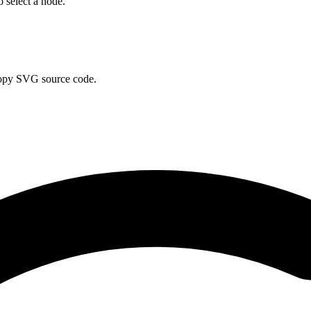
o select a node.
 copy SVG source code.