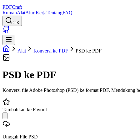
PDFCraft
Rumah
Alat
Alur Kerja
Tentang
FAQ
⌘K
Alat
Konversi ke PDF
PSD ke PDF
PSD ke PDF
Konversi file Adobe Photoshop (PSD) ke format PDF. Mendukung beb
Tambahkan ke Favorit
Unggah File PSD