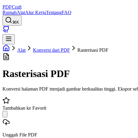
PDFCraft
Rumah
Alat
Alur Kerja
Tentang
FAQ
⌘K
Alat
Konversi dari PDF
Rasterisasi PDF
Rasterisasi PDF
Konversi halaman PDF menjadi gambar berkualitas tinggi. Ekspor 
Tambahkan ke Favorit
Unggah File PDF