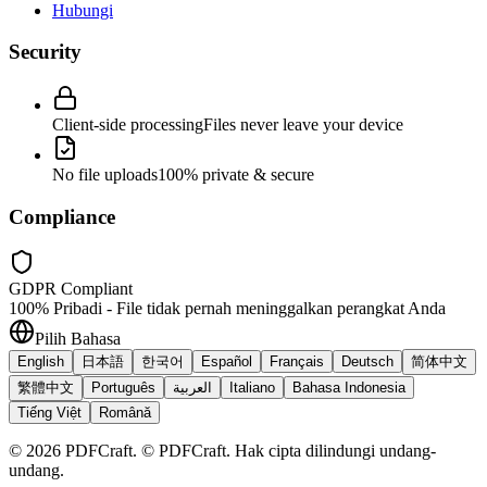
Hubungi
Security
Client-side processing
Files never leave your device
No file uploads
100% private & secure
Compliance
GDPR Compliant
100% Pribadi - File tidak pernah meninggalkan perangkat Anda
Pilih Bahasa
English
日本語
한국어
Español
Français
Deutsch
简体中文
繁體中文
Português
العربية
Italiano
Bahasa Indonesia
Tiếng Việt
Română
©
2026
PDFCraft
.
© PDFCraft. Hak cipta dilindungi undang-
undang.