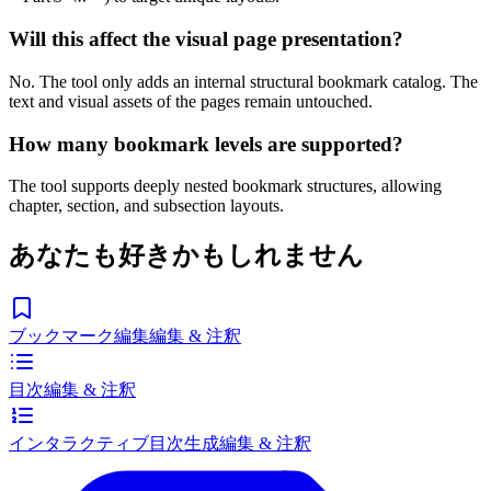
Will this affect the visual page presentation?
No. The tool only adds an internal structural bookmark catalog. The
text and visual assets of the pages remain untouched.
How many bookmark levels are supported?
The tool supports deeply nested bookmark structures, allowing
chapter, section, and subsection layouts.
あなたも好きかもしれません
ブックマーク編集
編集 & 注釈
目次
編集 & 注釈
インタラクティブ目次生成
編集 & 注釈