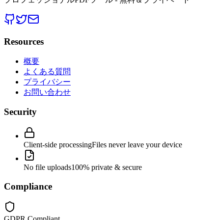
Resources
概要
よくある質問
プライバシー
お問い合わせ
Security
Client-side processing
Files never leave your device
No file uploads
100% private & secure
Compliance
GDPR Compliant