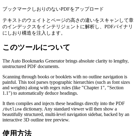
ブックマークしおりのないPDFをアップロード
テキストのウェイトとページの高さの違いをスキャンして章
のインデックスをインテリジェントに解析し、PDFバイナリ
にしおり構造を注入します。
このツールについて
The Auto Bookmarks Generator brings absolute clarity to lengthy,
unstructured PDF documents.
Scanning through books or booklets with no outline navigation is
painful. This tool parses typographic hierarchies (such as font sizes
and weights) along with regex rules (like "Chapter 1", "Section
1.1") to automatically deduce headings.
It then compiles and injects these headings directly into the PDF
dictionary. Any standard viewer will then show a
/Outline
beautifully structured, multi-level navigation sidebar, backed by an
interactive 3D outline tree preview.
使用方法