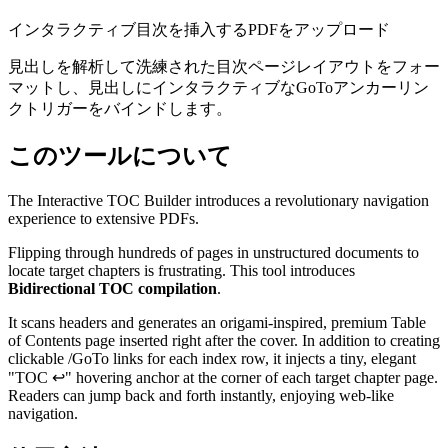
インタラクティブ目次を挿入するPDFをアップロード
見出しを解析して洗練された目次ページレイアウトをフォー
マットし、見出しにインタラクティブなGoToアンカーリン
クトリガーをバインドします。
このツールについて
The Interactive TOC Builder introduces a revolutionary navigation
experience to extensive PDFs.
Flipping through hundreds of pages in unstructured documents to
locate target chapters is frustrating. This tool introduces
Bidirectional TOC compilation
.
It scans headers and generates an origami-inspired, premium Table
of Contents page inserted right after the cover. In addition to creating
clickable /GoTo links for each index row, it injects a tiny, elegant
"TOC ↩" hovering anchor at the corner of each target chapter page.
Readers can jump back and forth instantly, enjoying web-like
navigation.