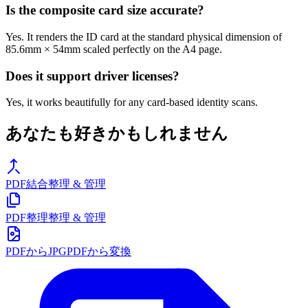
Is the composite card size accurate?
Yes. It renders the ID card at the standard physical dimension of
85.6mm × 54mm scaled perfectly on the A4 page.
Does it support driver licenses?
Yes, it works beautifully for any card-based identity scans.
あなたも好きかもしれません
PDF結合
整理 & 管理
PDF整理
整理 & 管理
PDFからJPG
PDFから変換