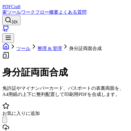
PDFCraft
家
ツール
ワークフロー
概要
よくある質問
⌘K
ツール
整理 & 管理
身分証両面合成
身分証両面合成
免許証やマイナンバーカード、パスポートの表裏両面を、
A4用紙の上下に整列配置して印刷用PDFを合成します。
お気に入りに追加