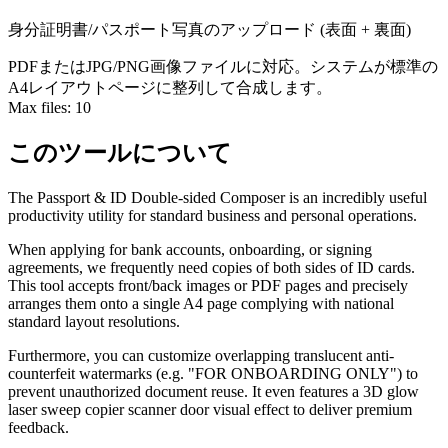
身分証明書/パスポート写真のアップロード (表面 + 裏面)
PDFまたはJPG/PNG画像ファイルに対応。システムが標準の
A4レイアウトページに整列して合成します。
Max files:
10
このツールについて
The Passport & ID Double-sided Composer is an incredibly useful
productivity utility for standard business and personal operations.
When applying for bank accounts, onboarding, or signing
agreements, we frequently need copies of both sides of ID cards.
This tool accepts front/back images or PDF pages and precisely
arranges them onto a single A4 page complying with national
standard layout resolutions.
Furthermore, you can customize overlapping translucent anti-
counterfeit watermarks (e.g. "FOR ONBOARDING ONLY") to
prevent unauthorized document reuse. It even features a 3D glow
laser sweep copier scanner door visual effect to deliver premium
feedback.