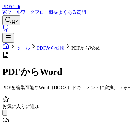
PDFCraft
家
ツール
ワークフロー
概要
よくある質問
⌘K
ツール
PDFから変換
PDFからWord
PDFからWord
PDFを編集可能なWord（DOCX）ドキュメントに変換。
お気に入りに追加