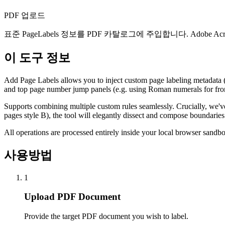
PDF 업로드
표준 PageLabels 정보를 PDF 카탈로그에 주입합니다. Adobe 
이 도구 정보
Add Page Labels allows you to inject custom page labeling metadata (
and top page number jump panels (e.g. using Roman numerals for front
Supports combining multiple custom rules seamlessly. Crucially, we'v
pages style B), the tool will elegantly dissect and compose boundarie
All operations are processed entirely inside your local browser sandbo
사용방법
1
Upload PDF Document
Provide the target PDF document you wish to label.