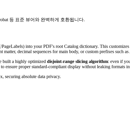
Acrobat 등 표준 뷰어와 완벽하게 호환됩니다.
/PageLabels) into your PDF's root Catalog dictionary. This customizes 
 matter, decimal sequences for main body, or custom prefixes such as A
e built a highly optimized
disjoint-range slicing algorithm
: even if yo
s to ensure proper standard-compliant display without leaking formats 
x, securing absolute data privacy.