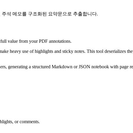
및 주석 메모를 구조화된 요약문으로 추출합니다.
full value from your PDF annotations.
ake heavy use of highlights and sticky notes. This tool deserializes t
aders, generating a structured Markdown or JSON notebook with page ref
hlights, or comments.