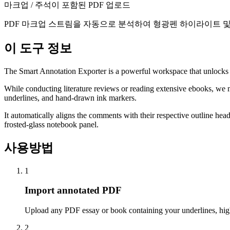
마크업 / 주석이 포함된 PDF 업로드
PDF 마크업 스트림을 자동으로 분석하여 형광펜 하이라이트 
이 도구 정보
The Smart Annotation Exporter is a powerful workspace that unlocks 
While conducting literature reviews or reading extensive ebooks, we m
underlines, and hand-drawn ink markers.
It automatically aligns the comments with their respective outline he
frosted-glass notebook panel.
사용방법
1
Import annotated PDF
Upload any PDF essay or book containing your underlines, hig
2