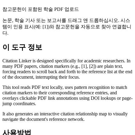
참고문헌이 포함된 학술 PDF 업로드
논문, 학술 기사 또는 보고서를 드래그 앤 드롭하십시오. 시스
템이 인용 표시(예: [1])와 참고문헌을 자동으로 찾아 연결합니
다.
이 도구 정보
Citation Linker is designed specifically for academic researchers. In
many PDF papers, citation markers (e.g., [1], [2]) are plain text,
forcing readers to scroll back and forth to the reference list at the end
of the document, interrupting their focus.
This tool reads PDF text locally, uses pattern recognition to match
citation markers to their corresponding reference entries, and
overlays clickable PDF link annotations using DOI lookups or page-
jump coordinates.
It also generates an interactive citation relationship map to visually
navigate the document's reference network.
사용방법