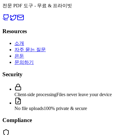
전문 PDF 도구 - 무료 & 프라이빗
Resources
소개
자주 묻는 질문
은둔
문의하기
Security
Client-side processing
Files never leave your device
No file uploads
100% private & secure
Compliance