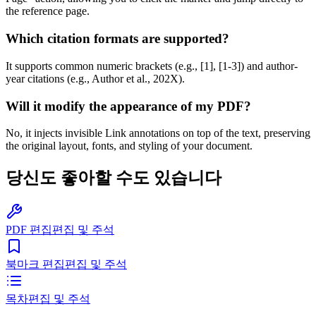
the reference page.
Which citation formats are supported?
It supports common numeric brackets (e.g., [1], [1-3]) and author-
year citations (e.g., Author et al., 202X).
Will it modify the appearance of my PDF?
No, it injects invisible Link annotations on top of the text, preserving
the original layout, fonts, and styling of your document.
당신도 좋아할 수도 있습니다
PDF 편집
편집 및 주석
북마크 편집
편집 및 주석
목차
편집 및 주석