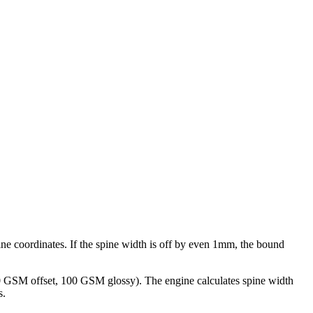
ine coordinates. If the spine width is off by even 1mm, the bound
80 GSM offset, 100 GSM glossy). The engine calculates spine width
s.