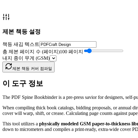
제본 책등 설정
책등 새김 텍스트
총 제본 페이지 수 (페이지)
100 페이지
내지 종이 무게 (GSM)
제본 책등 커버 컴파일
이 도구 정보
The PDF Spine Bookbinder is a pre-press savior for designers, self-p
When compiling thick book catalogs, bidding proposals, or annual dire
cover will warp, shift, or crease. Calculating page counts against pap
This tool utilizes a
physically modeled GSM paper-to-thickness lib
down to micrometers and compiles a print-ready, extra-wide cover PDF