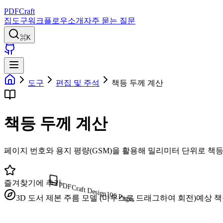
PDFCraft
집
도구
워크플로우
소개
자주 묻는 질문
⌘K
도구
편집 및 주석
책등 두께 계산
책등 두께 계산
페이지 번호와 용지 평량(GSM)을 활용해 밀리미터 단위로 책등(S
즐겨찾기에 추가
PDFCraft Design
100
Pages
3D 도서 제본 주름 모델 (마우스로 드래그하여 회전)
예상 책등