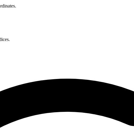
rdinates.
dices.