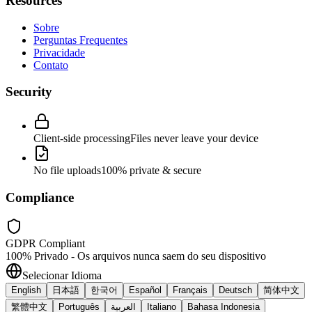
Resources
Sobre
Perguntas Frequentes
Privacidade
Contato
Security
Client-side processing
Files never leave your device
No file uploads
100% private & secure
Compliance
GDPR Compliant
100% Privado - Os arquivos nunca saem do seu dispositivo
Selecionar Idioma
English
日本語
한국어
Español
Français
Deutsch
简体中文
繁體中文
Português
العربية
Italiano
Bahasa Indonesia