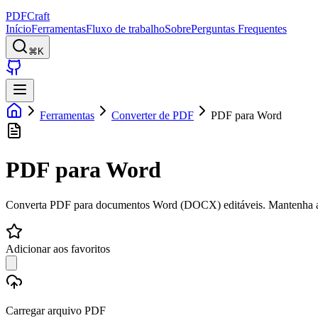
PDFCraft
Início
Ferramentas
Fluxo de trabalho
Sobre
Perguntas Frequentes
⌘K
Ferramentas
Converter de PDF
PDF para Word
PDF para Word
Converta PDF para documentos Word (DOCX) editáveis. Mantenha a f
Adicionar aos favoritos
Carregar arquivo PDF