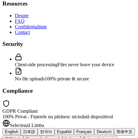
Resources
Despre
FAQ
Confidențialitate
Contact
Security
Client-side processing
Files never leave your device
No file uploads
100% private & secure
Compliance
GDPR Compliant
100% Privat - Fișierele nu părăsesc niciodată dispozitivul
Selectează Limba
English
日本語
한국어
Español
Français
Deutsch
简体中文