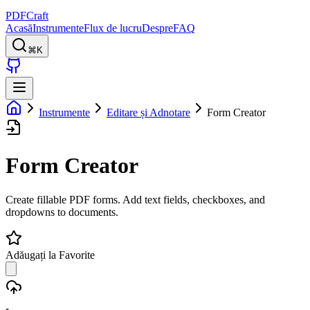
PDFCraft
Acasă
Instrumente
Flux de lucru
Despre
FAQ
⌘K
Instrumente
Editare și Adnotare
Form Creator
Form Creator
Create fillable PDF forms. Add text fields, checkboxes, and
dropdowns to documents.
Adăugați la Favorite