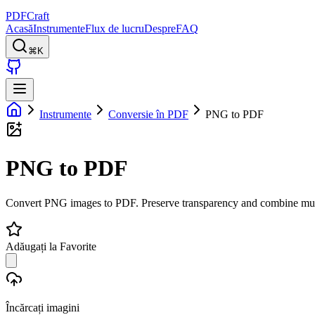
PDFCraft
Acasă
Instrumente
Flux de lucru
Despre
FAQ
⌘K
Instrumente
Conversie în PDF
PNG to PDF
PNG to PDF
Convert PNG images to PDF. Preserve transparency and combine mul
Adăugați la Favorite
Încărcați imagini