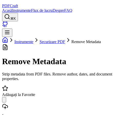
PDFCraft
Acasă
Instrumente
Flux de lucru
Despre
FAQ
⌘K
Instrumente
Securizare PDF
Remove Metadata
Remove Metadata
Strip metadata from PDF files. Remove author, dates, and document
properties.
Adăugați la Favorite