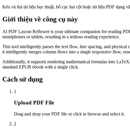
Kéo và thả tài liệu học thuật, bố cục hai cột hoặc tài liệu PDF dạng 
Giới thiệu về công cụ này
AI PDF Layout Reflower is your ultimate companion for reading PDF d
smartphones or tablets, resulting in a tedious reading experience.
This tool intelligently parses the text flow, line spacing, and physi
it intelligently merges column flows into a single responsive flow, en
Additionally, it supports rendering mathematical formulas into LaTe
standard EPUB ebook with a single click.
Cách sử dụng
1
Upload PDF File
Drag and drop your PDF file or click to browse and select it.
2