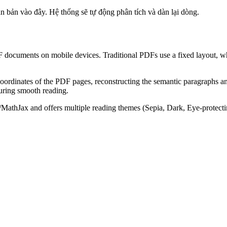
văn bản vào đây. Hệ thống sẽ tự động phân tích và dàn lại dòng.
ocuments on mobile devices. Traditional PDFs use a fixed layout, whi
cal coordinates of the PDF pages, reconstructing the semantic paragraph
suring smooth reading.
X/MathJax and offers multiple reading themes (Sepia, Dark, Eye-protec