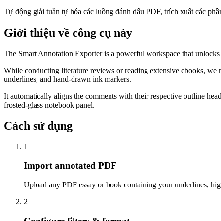
Tự động giải tuần tự hóa các luồng đánh dấu PDF, trích xuất các phần 
Giới thiệu về công cụ này
The Smart Annotation Exporter is a powerful workspace that unlocks 
While conducting literature reviews or reading extensive ebooks, we m
underlines, and hand-drawn ink markers.
It automatically aligns the comments with their respective outline he
frosted-glass notebook panel.
Cách sử dụng
1
Import annotated PDF
Upload any PDF essay or book containing your underlines, hig
2
Configure filters & format