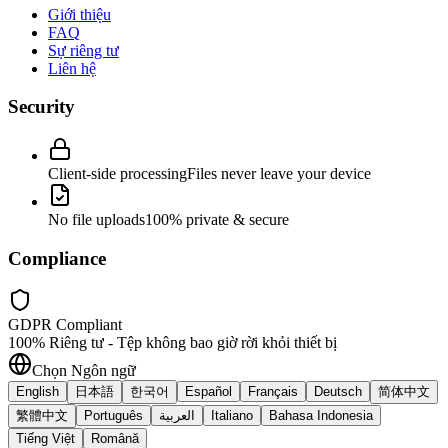
Giới thiệu
FAQ
Sự riêng tư
Liên hệ
Security
Client-side processing
Files never leave your device
No file uploads
100% private & secure
Compliance
GDPR Compliant
100% Riêng tư - Tệp không bao giờ rời khỏi thiết bị
Chọn Ngôn ngữ
English
日本語
한국어
Español
Français
Deutsch
简体中文
繁體中文
Português
العربية
Italiano
Bahasa Indonesia
Tiếng Việt
Română