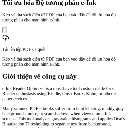
Tối ưu hóa Độ tương phản e-Ink
Kéo và thả sách điện tử PDF của bạn vào đây để tối ưu hóa độ
tương phản cho màn hình e-Ink.
Tải lên tệp PDF đã quét
Kéo và thả sách điện tử PDF của bạn vào đây để tối ưu hóa độ
tương phản cho màn hình e-Ink.
Giới thiệu về công cụ này
e-Ink Reader Optimizer is a must-have tool custom-made for e-
Reader enthusiasts using Kindle, Onyx Boox, Kobo, or other e-
paper devices.
Many scanned PDF e-books suffer from faint lettering, muddy gray
backgrounds, noise, or scan shadows when viewed on e-Ink
screens. This tool analyzes gray-value histograms and applies Otsu's
Binarization Thresholding to separate text from background,