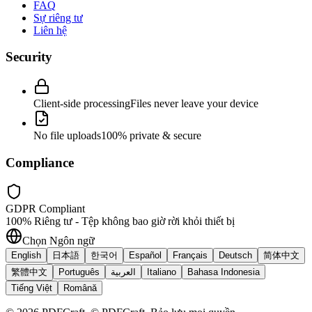
FAQ
Sự riêng tư
Liên hệ
Security
Client-side processing
Files never leave your device
No file uploads
100% private & secure
Compliance
GDPR Compliant
100% Riêng tư - Tệp không bao giờ rời khỏi thiết bị
Chọn Ngôn ngữ
English
日本語
한국어
Español
Français
Deutsch
简体中文
繁體中文
Português
العربية
Italiano
Bahasa Indonesia
Tiếng Việt
Română