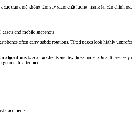
ng các trang mà không làm suy giảm chất lượng, mang lại căn chỉnh ng
al assets and mobile snapshots.
phones often carry subtle rotations. Tilted pages look highly unprofess
on algorithms
to scan gradients and text lines under 20ms. It precise
sp geometric alignment.
ned documents.