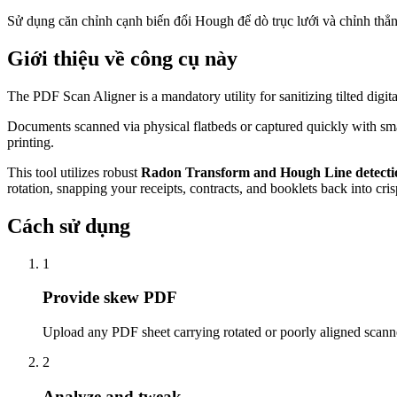
Sử dụng căn chỉnh cạnh biến đổi Hough để dò trục lưới và chỉnh thẳ
Giới thiệu về công cụ này
The PDF Scan Aligner is a mandatory utility for sanitizing tilted digit
Documents scanned via physical flatbeds or captured quickly with smart
printing.
This tool utilizes robust
Radon Transform and Hough Line detecti
rotation, snapping your receipts, contracts, and booklets back into cri
Cách sử dụng
1
Provide skew PDF
Upload any PDF sheet carrying rotated or poorly aligned scan
2
Analyze and tweak