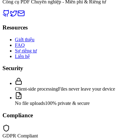
Công cụ PDF Chuyên nghiệp - Miễn phí & Riêng tư
Resources
Giới thiệu
FAQ
Sự riêng tư
Liên hệ
Security
Client-side processing
Files never leave your device
No file uploads
100% private & secure
Compliance
GDPR Compliant