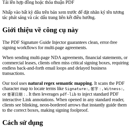
Tải lên hợp đồng hoặc thỏa thuận PDF
Nhấp vào bất kỳ đâu trên bản xem trước để đặt nhãn ký tên tương
tác phát sáng và các dấu trang liên kết điều hướng.
Giới thiệu về công cụ này
The PDF Signature Guide Injector guarantees clean, error-free
signing workflows for multi-page agreements.
When sending multi-page NDA agreements, financial statements, or
commercial leases, clients often miss critical signing boxes, requiring
endless back-and-forth email loops and delayed business
transactions.
Our tool uses
natural regex semantic mapping
. It scans the PDF
character map to locate terms like
,
,
,
Signature:
签字：
Witness:
or
. It then leverages
to inject standard PDF
签署日期：
pdf-lib
interactive Link annotations. When opened in any standard reader,
clients see blinking, neon-bordered arrows that instantly guide them
to the correct boxes, making signing foolproof.
Cách sử dụng