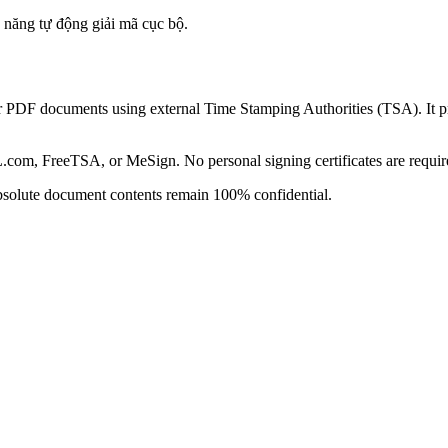
năng tự động giải mã cục bộ.
DF documents using external Time Stamping Authorities (TSA). It prov
L.com, FreeTSA, or MeSign. No personal signing certificates are requir
absolute document contents remain 100% confidential.