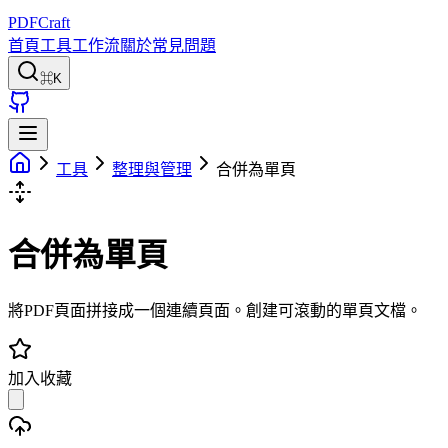
PDFCraft
首頁
工具
工作流
關於
常見問題
⌘K
工具
整理與管理
合併為單頁
合併為單頁
將PDF頁面拼接成一個連續頁面。創建可滾動的單頁文檔。
加入收藏