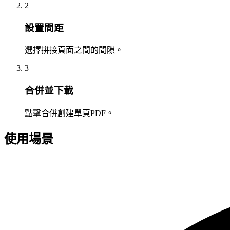
2
設置間距
選擇拼接頁面之間的間隙。
3
合併並下載
點擊合併創建單頁PDF。
使用場景