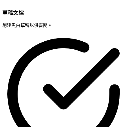
草稿文檔
創建黑白草稿以供審閱。