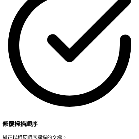
修覆掃描順序
糾正以相反順序掃描的文檔。