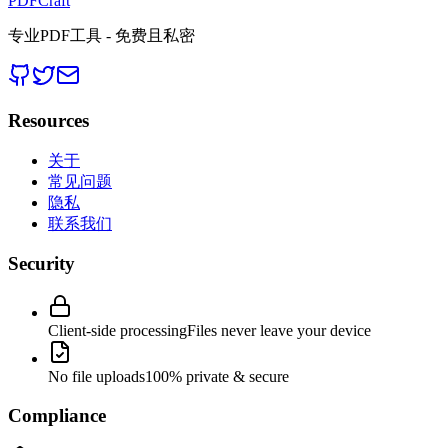
PDFCraft
专业PDF工具 - 免费且私密
Resources
关于
常见问题
隐私
联系我们
Security
Client-side processing
Files never leave your device
No file uploads
100% private & secure
Compliance