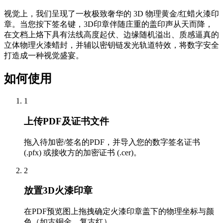
视觉上，我们呈现了一枚极致奢华的 3D 物理黄金/红蜡火漆印
章。当您按下签名键，3D印章伴随庄重的盖印声从天而降，
在文档上烙下具有法线高度起伏、边缘随机溢出、质感逼真的
立体物理火漆蜡封，并辅以密钥链发光轨道特效，将数字安全
打造成一种视觉盛宴。
如何使用
1
上传PDF及证书文件
拖入待加密/签名的PDF，并导入您的数字签名证书
(.pfx) 或接收方的加密证书 (.cer)。
2
放置3D火漆印章
在PDF预览图上拖拽确定火漆印章盖下的物理坐标与颜
色（如古铜金、复古红）。