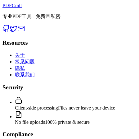
PDFCraft
专业PDF工具 - 免费且私密
Resources
关于
常见问题
隐私
联系我们
Security
Client-side processing
Files never leave your device
No file uploads
100% private & secure
Compliance