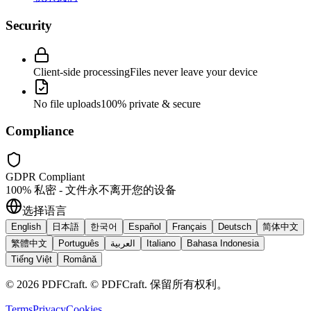
Security
Client-side processing
Files never leave your device
No file uploads
100% private & secure
Compliance
GDPR Compliant
100% 私密 - 文件永不离开您的设备
选择语言
English
日本語
한국어
Español
Français
Deutsch
简体中文
繁體中文
Português
العربية
Italiano
Bahasa Indonesia
Tiếng Việt
Română
©
2026
PDFCraft
.
© PDFCraft. 保留所有权利。
Terms
Privacy
Cookies