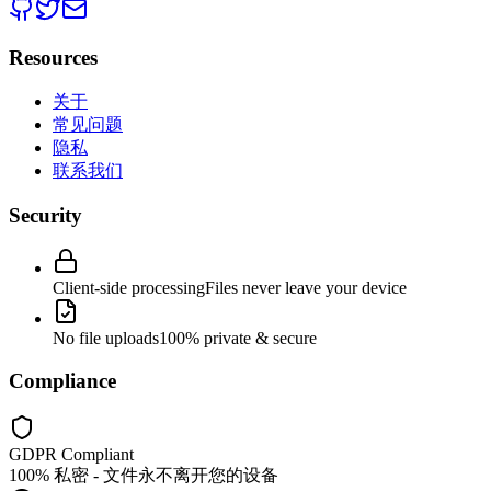
Resources
关于
常见问题
隐私
联系我们
Security
Client-side processing
Files never leave your device
No file uploads
100% private & secure
Compliance
GDPR Compliant
100% 私密 - 文件永不离开您的设备