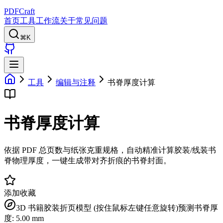
PDFCraft
首页
工具
工作流
关于
常见问题
⌘K
工具
编辑与注释
书脊厚度计算
书脊厚度计算
依据 PDF 总页数与纸张克重规格，自动精准计算胶装/线装书
脊物理厚度，一键生成带对齐折痕的书脊封面。
添加收藏
3D 书籍胶装折页模型 (按住鼠标左键任意旋转)
预测书脊厚
度: 5.00 mm