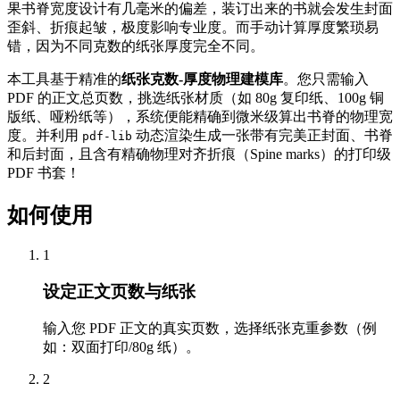
果书脊宽度设计有几毫米的偏差，装订出来的书就会发生封面
歪斜、折痕起皱，极度影响专业度。而手动计算厚度繁琐易
错，因为不同克数的纸张厚度完全不同。
本工具基于精准的
纸张克数-厚度物理建模库
。您只需输入
PDF 的正文总页数，挑选纸张材质（如 80g 复印纸、100g 铜
版纸、哑粉纸等），系统便能精确到微米级算出书脊的物理宽
度。并利用
动态渲染生成一张带有完美正封面、书脊
pdf-lib
和后封面，且含有精确物理对齐折痕（Spine marks）的打印级
PDF 书套！
如何使用
1
设定正文页数与纸张
输入您 PDF 正文的真实页数，选择纸张克重参数（例
如：双面打印/80g 纸）。
2