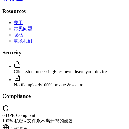
Resources
关于
常见问题
隐私
联系我们
Security
Client-side processing
Files never leave your device
No file uploads
100% private & secure
Compliance
GDPR Compliant
100% 私密 - 文件永不离开您的设备