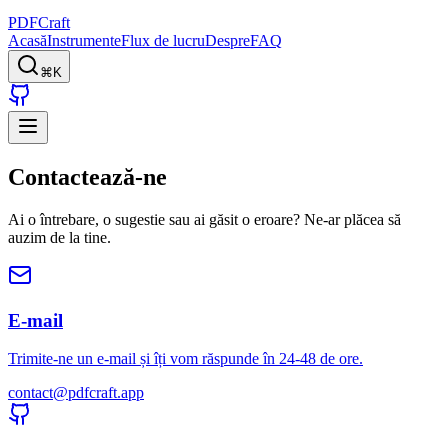
PDFCraft
Acasă
Instrumente
Flux de lucru
Despre
FAQ
⌘K
Contactează-ne
Ai o întrebare, o sugestie sau ai găsit o eroare? Ne-ar plăcea să
auzim de la tine.
E-mail
Trimite-ne un e-mail și îți vom răspunde în 24-48 de ore.
contact@pdfcraft.app