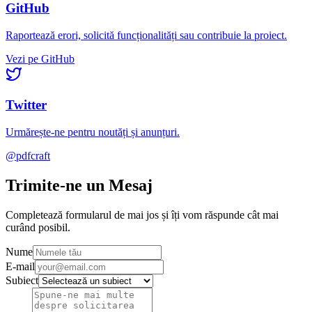
GitHub
Raportează erori, solicită funcționalități sau contribuie la proiect.
Vezi pe GitHub
Twitter
Urmărește-ne pentru noutăți și anunțuri.
@pdfcraft
Trimite-ne un Mesaj
Completează formularul de mai jos și îți vom răspunde cât mai
curând posibil.
Nume
E-mail
Subiect