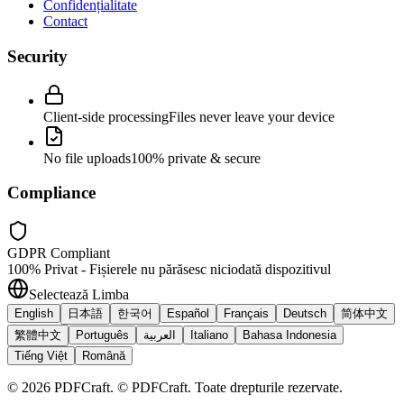
Confidențialitate
Contact
Security
Client-side processing
Files never leave your device
No file uploads
100% private & secure
Compliance
GDPR Compliant
100% Privat - Fișierele nu părăsesc niciodată dispozitivul
Selectează Limba
English
日本語
한국어
Español
Français
Deutsch
简体中文
繁體中文
Português
العربية
Italiano
Bahasa Indonesia
Tiếng Việt
Română
©
2026
PDFCraft
.
© PDFCraft. Toate drepturile rezervate.