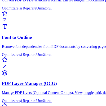
Convert PDF to PDF/A archival format. Ensure long-term document p
Optimizare și Reparare
Următorul
Font to Outline
Remove font dependencies from PDF documents by converting pages to
Optimizare și Reparare
Următorul
PDF Layer Manager (OCG)
Manage PDF layers (Optional Content Groups). View, toggle, add, de
Optimizare și Reparare
Următorul