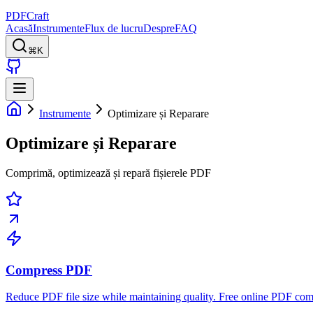
PDFCraft
Acasă
Instrumente
Flux de lucru
Despre
FAQ
⌘K
Instrumente
Optimizare și Reparare
Optimizare și Reparare
Comprimă, optimizează și repară fișierele PDF
Compress PDF
Reduce PDF file size while maintaining quality. Free online PDF compr