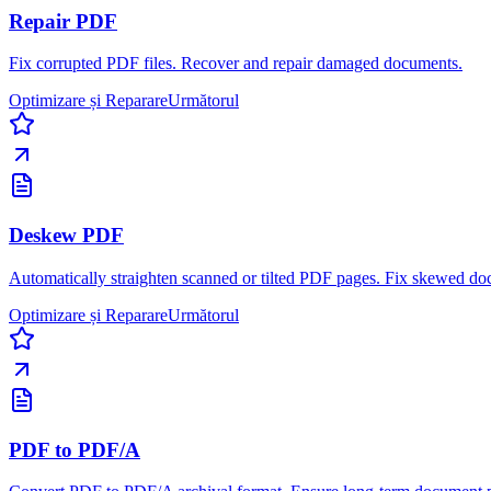
Repair PDF
Fix corrupted PDF files. Recover and repair damaged documents.
Optimizare și Reparare
Următorul
Deskew PDF
Automatically straighten scanned or tilted PDF pages. Fix skewed doc
Optimizare și Reparare
Următorul
PDF to PDF/A